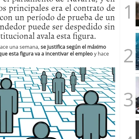
os principales era el contrato de
artups españolas no llega a los tres años (y cómo
2026/02/28
con un período de prueba de un
s formas de emprender en el mismo país
2026/02/23
endedor puede ser despedido sin
imera ronda, esto es lo que los fondos quieren ver
itucional avala esta figura.
les y un problema: ¿por qué no salen más?
 hace una semana,
se justifica según el máximo
que esta figura va a incentivar el empleo
y hace
.