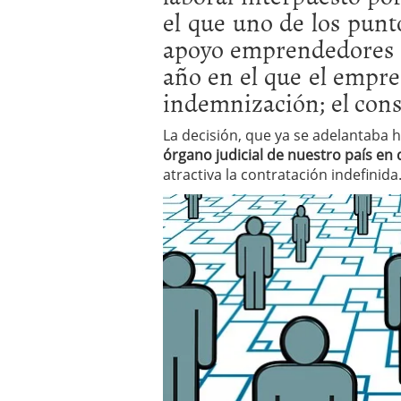
el que uno de los punt
Por qué el 85% de las st
evitar ser una de ellas)
apoyo emprendedores 
Barcelona y Madrid: do
año en el que el empr
Si estás buscando tu pr
en 2026
2026/02/16
indemnización; el const
Cinco unicornios españo
2026/02/08
La decisión, que ya se adelantaba
órgano judicial de nuestro país en 
atractiva la contratación indefinida