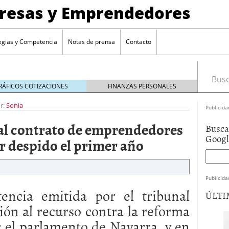
presas y Emprendedores
egias y Competencia
Notas de prensa
Contacto
Busca
RÁFICOS COTIZACIONES
FINANZAS PERSONALES
r:
Sonia
Publicida
 al contrato de emprendedores
Busca
Goog
r despido el primer año
Publicida
tencia emitida por el tribunal
ÚLTI
ción al recurso contra la reforma
r el parlamento de Navarra, y en