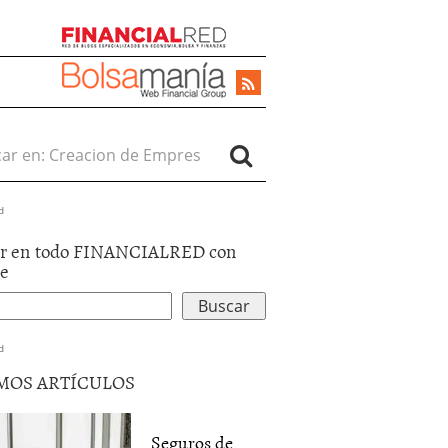
r en:
d
r en todo FINANCIALRED con
le
d
MOS ARTÍCULOS
Seguros de