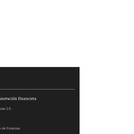
nnovación Financiera
zas 2.0
 de Finanzas