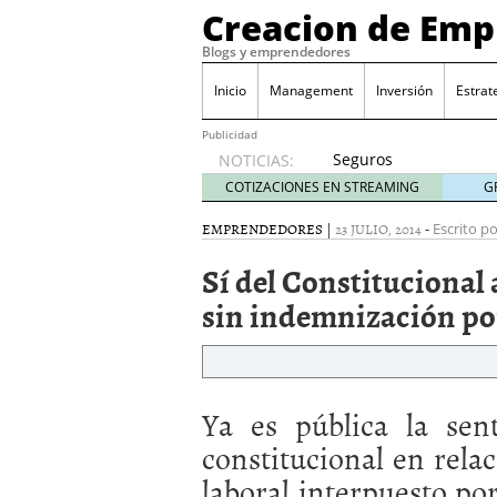
Creacion de Em
Blogs y emprendedores
Inicio
Management
Inversión
Estrat
Publicidad
Seguros
NOTICIAS:
de
COTIZACIONES EN STREAMING
G
convenio
en
EMPRENDEDORES
|
23 JULIO, 2014
-
Escrito po
pymes:
Sí del Constitucional
la
obligación
sin indemnización po
que
muchas
empresas
descubren
cuando
Ya es pública la sen
ya es
constitucional en rela
demasiado
tarde
laboral interpuesto po
2026/07/20