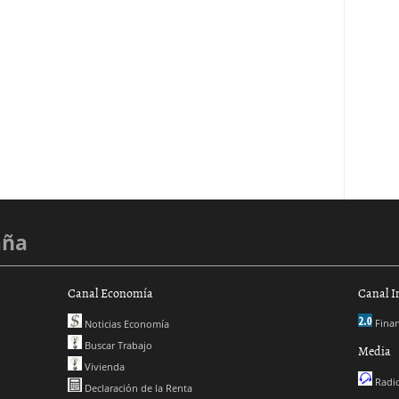
aña
Canal Economía
Canal I
Finan
Noticias Economía
Buscar Trabajo
Media
Vivienda
Radio
Declaración de la Renta