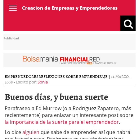
Toggle
Creacion de Empresas y Emprendedores
navigation
Publicidad
EMPRENDEDORES
REFLEXIONES SOBRE EMPRENDIZAJE
|
14 MARZO,
2008
-
Escrito por:
Sonia
Buenos días, y buena suerte
Parafraseo a Ed Murrow (o a Rodríguez Zapatero, más
recientemente) para enlazar un interesante post sobre
la importancia de la suerte para el emprendedor
.
Lo dice
alguien
que sabe de emprender así que habrá