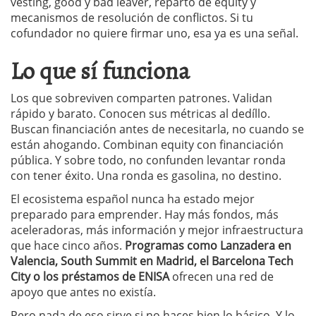
vesting, good y bad leaver, reparto de equity y
mecanismos de resolución de conflictos. Si tu
cofundador no quiere firmar uno, esa ya es una señal.
Lo que sí funciona
Los que sobreviven comparten patrones. Validan
rápido y barato. Conocen sus métricas al dedíllo.
Buscan financiación antes de necesitarla, no cuando se
están ahogando. Combinan equity con financiación
pública. Y sobre todo, no confunden levantar ronda
con tener éxito. Una ronda es gasolina, no destino.
El ecosistema español nunca ha estado mejor
preparado para emprender. Hay más fondos, más
aceleradoras, más información y mejor infraestructura
que hace cinco años.
Programas como Lanzadera en
Valencia, South Summit en Madrid, el Barcelona Tech
City o los préstamos de ENISA
ofrecen una red de
apoyo que antes no existía.
Pero nada de eso sirve si no haces bien lo básico. Y lo