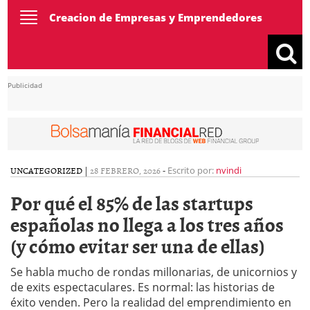
Toggle
Creacion de Empresas y Emprendedores
navigation
Publicidad
UNCATEGORIZED
|
28 FEBRERO, 2026
-
Escrito por:
nvindi
Por qué el 85% de las startups
españolas no llega a los tres años
(y cómo evitar ser una de ellas)
Se habla mucho de rondas millonarias, de unicornios y
de exits espectaculares. Es normal: las historias de
éxito venden. Pero la realidad del emprendimiento en