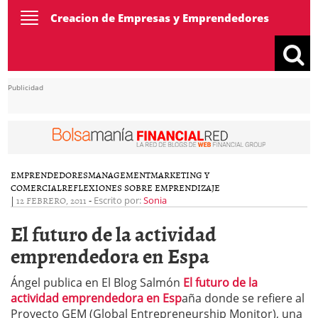
Toggle
Creacion de Empresas y Emprendedores
navigation
Publicidad
EMPRENDEDORES
MANAGEMENT
MARKETING Y
COMERCIAL
REFLEXIONES SOBRE EMPRENDIZAJE
|
12 FEBRERO, 2011
-
Escrito por:
Sonia
El futuro de la actividad
emprendedora en Espa
Ángel publica en El Blog Salmón
El futuro de la
actividad emprendedora en Esp
aña donde se refiere al
Proyecto GEM (Global Entrepreneurship Monitor), una