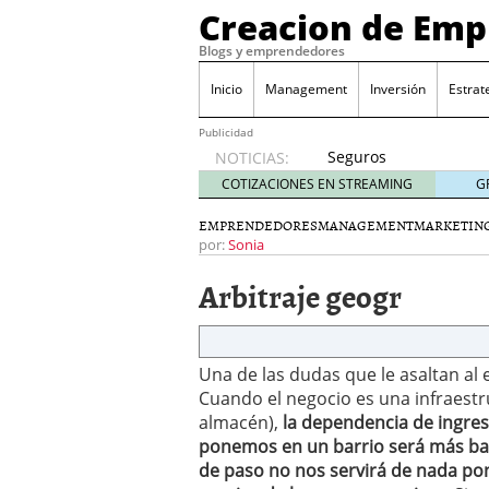
Creacion de Em
Blogs y emprendedores
Inicio
Management
Inversión
Estrat
Publicidad
Seguros
NOTICIAS:
de
COTIZACIONES EN STREAMING
G
convenio
en
EMPRENDEDORES
MANAGEMENT
MARKETING
pymes:
por:
Sonia
la
Arbitraje geogr
obligación
que
muchas
empresas
Una de las dudas que le asaltan a
descubren
Cuando el negocio es una infraestru
cuando
ya es
almacén),
la dependencia de ingreso
demasiado
ponemos en un barrio será más bar
tarde
de paso no nos servirá de nada pon
2026/07/20