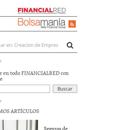
r en:
d
r en todo FINANCIALRED con
le
d
MOS ARTÍCULOS
Seguros de