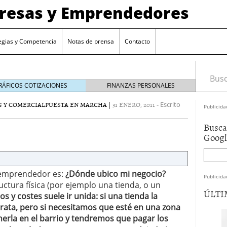
presas y Emprendedores
egias y Competencia
Notas de prensa
Contacto
Busca
RÁFICOS COTIZACIONES
FINANZAS PERSONALES
 Y COMERCIAL
PUESTA EN MARCHA
|
31 ENERO, 2011
-
Escrito
Publicida
Busca
Goog
l emprendedor es:
¿Dónde ubico mi negocio?
Publicida
ctura física (por ejemplo una tienda, o un
ÚLTI
s y costes suele ir unida: si una tienda la
ata, pero si necesitamos que esté en una zona
erla en el barrio y tendremos que pagar los