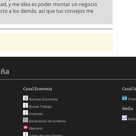
dad, y me idea es poder montar un negocio
cto a los demás, así que tus consejos me
aña
Canal Economía
Canal I
Finan
Noticias Economía
Buscar Trabajo
Media
Vivienda
Radio
Declaración de la Renta
Warrants
Cómo Ahorrar Dinero