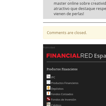
master online sobre creativi
atractivo que destaque respe
vienen de perlas!
Comments are closed.
Publicidad
Esp
Productos Financieros
IPC
Productos Financieros
Depósitos
Fondos Cotizados
Fondos de Inversión
Créditos