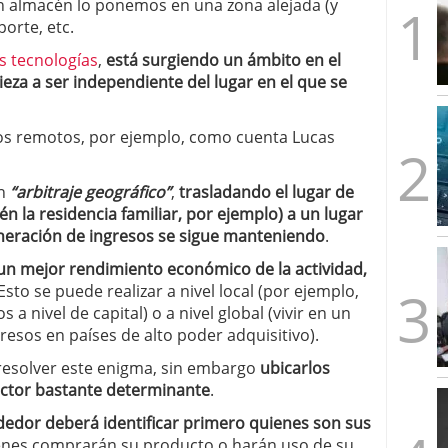
n almacén lo ponemos en una zona alejada (y
artups españolas no llega a los tres años (y cómo
orte, etc.
2026/02/28
s formas de emprender en el mismo país
2026/02/23
s tecnologías
,
está surgiendo un ámbito en el
imera ronda, esto es lo que los fondos quieren ver
eza a ser independiente del lugar en el que se
les y un problema: ¿por qué no salen más?
ios remotos, por ejemplo, como cuenta Lucas
un
“arbitraje geográfico”
,
trasladando el lugar de
én la residencia familiar, por ejemplo) a un lugar
eneración de ingresos se sigue manteniendo
.
 un mejor rendimiento económico de la actividad,
Esto se puede realizar a nivel local (por ejemplo,
 a nivel de capital) o a nivel global (vivir en un
esos en países de alto poder adquisitivo).
resolver este enigma, sin embargo
ubicarlos
factor bastante determinante
.
edor deberá identificar primero quienes son sus
ienes comprarán su producto o harán uso de su