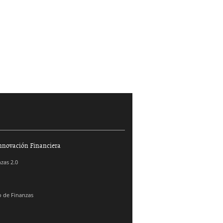
nnovación Financiera
zas 2.0
 de Finanzas