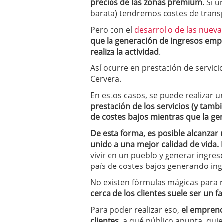
precios de las zonas premium.
Si u
Por qué el 85% de las st
barata) tendremos costes de transp
evitar ser una de ellas)
Barcelona y Madrid: do
Pero con el
desarrollo de las nueva
Si estás buscando tu pr
que la generación de ingresos empi
en 2026
2026/02/16
realiza la actividad
.
Cinco unicornios españo
Así ocurre en prestación de servic
2026/02/08
Cervera.
En estos casos, se puede realizar 
prestación de los servicios (y tambi
de costes bajos mientras que la g
De esta forma, es posible alcanzar
unido a una mejor calidad de vida.
vivir en un pueblo y generar ingresos
país de costes bajos generando ingr
No existen fórmulas mágicas para 
cerca de los clientes suele ser un 
Para poder realizar eso,
el emprend
clientes
, a qué público apunta, qu