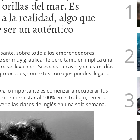
orillas del mar. Es
artups españolas no llega a los tres años (y cómo
2026/02/28
 la realidad, algo que
s formas de emprender en el mismo país
2026/02/23
ser un auténtico
imera ronda, esto es lo que los fondos quieren ver
les y un problema: ¿por qué no salen más?
resante, sobre todo a los emprendedores.
 ser muy gratificante pero también implica una
 se lleva bien. Si ese es tu caso, y en estos días
 preocupes, con estos consejos puedes llegar a
l.
om
, lo importante es comenzar a recuperar tus
etender estar al 100% en el trabajo, tener la
ver a las clases de inglés en una sola semana.