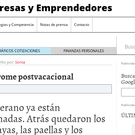
presas y Emprendedores
egias y Competencia
Notas de prensa
Contacto
Busca
RÁFICOS COTIZACIONES
FINANZAS PERSONALES
rito por:
Sonia
Publicida
rome postvacacional
Busca
Goog
verano ya están
Publicida
nadas. Atrás quedaron los
ÚLTI
yas, las paellas y los