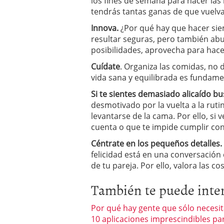
los fines de semana para hacer las
tendrás tantas ganas de que vuelv
Innova.
¿Por qué hay que hacer sie
resultar seguras, pero también abu
posibilidades, aprovecha para hacer
Cuídate
. Organiza las comidas, no 
vida sana y equilibrada es fundame
Si te sientes demasiado alicaído b
desmotivado por la vuelta a la ruti
levantarse de la cama. Por ello, si 
cuenta o que te impide cumplir con 
Céntrate en los pequeños detalles.
felicidad está en una conversación 
de tu pareja. Por ello, valora las c
También te puede inte
Por qué hay gente que sólo necesi
10 aplicaciones imprescindibles pa