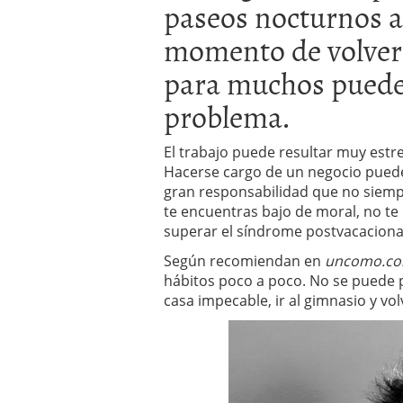
paseos nocturnos a 
Por qué el 85% de las st
evitar ser una de ellas)
momento de volver a
Barcelona y Madrid: do
para muchos puede 
Si estás buscando tu pr
en 2026
2026/02/16
problema.
Cinco unicornios españo
2026/02/08
El trabajo puede resultar muy est
Hacerse cargo de un negocio puede
gran responsabilidad que no siempre
te encuentras bajo de moral, no te
superar el síndrome postvacaciona
Según recomiendan en
uncomo.c
hábitos poco a poco. No se puede pr
casa impecable, ir al gimnasio y vol