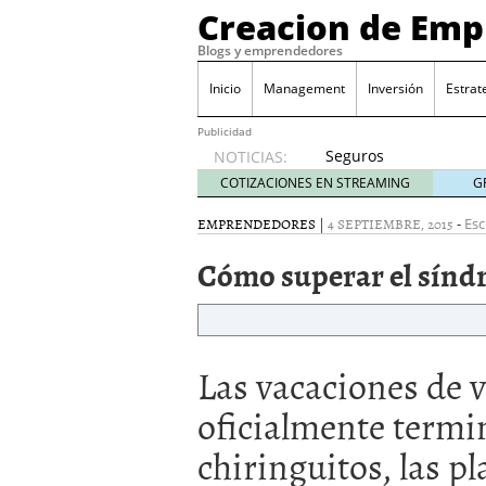
Creacion de Em
Blogs y emprendedores
Inicio
Management
Inversión
Estrat
Publicidad
Seguros
NOTICIAS:
de
COTIZACIONES EN STREAMING
G
convenio
en
EMPRENDEDORES
|
4 SEPTIEMBRE, 2015
-
Esc
pymes:
Cómo superar el sínd
la
obligación
que
muchas
empresas
Las vacaciones de 
descubren
cuando
oficialmente termi
ya es
demasiado
chiringuitos, las pla
tarde
2026/07/20