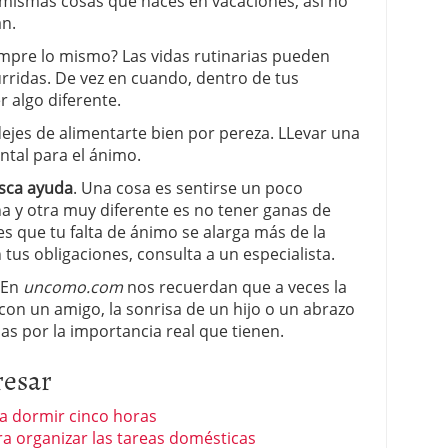
 mismas cosas que haces en vacaciones, así no
an.
mpre lo mismo? Las vidas rutinarias pueden
rridas. De vez en cuando, dentro de tus
 algo diferente.
dejes de alimentarte bien por pereza. LLevar una
ntal para el ánimo.
usca ayuda
. Una cosa es sentirse un poco
na y otra muy diferente es no tener ganas de
ves que tu falta de ánimo se alarga más de la
tus obligaciones, consulta a un especialista.
En
uncomo.com
nos recuerdan que a veces la
con un amigo, la sonrisa de un hijo o un abrazo
osas por la importancia real que tienen.
resar
ta dormir cinco horas
ra organizar las tareas domésticas