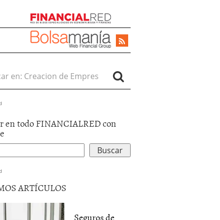
r en:
d
r en todo FINANCIALRED con
le
d
MOS ARTÍCULOS
Seguros de