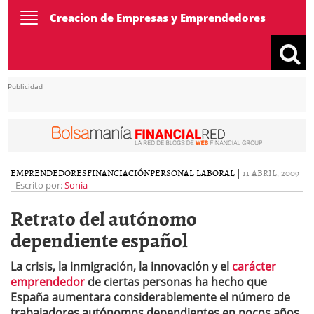
Toggle
Creacion de Empresas y Emprendedores
navigation
Publicidad
EMPRENDEDORES
FINANCIACIÓN
PERSONAL LABORAL
|
11 ABRIL, 2009
-
Escrito por:
Sonia
Retrato del autónomo
dependiente español
La crisis, la inmigración, la innovación y el
carácter
emprendedor
de ciertas personas ha hecho que
España aumentara considerablemente el número de
trabajadores autónomos dependientes en pocos años.