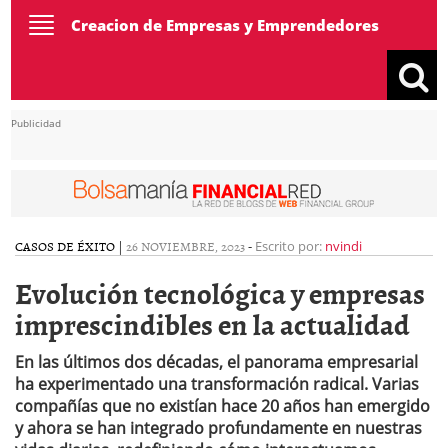
Toggle
Creacion de Empresas y Emprendedores
navigation
Publicidad
CASOS DE ÉXITO
|
26 NOVIEMBRE, 2023
-
Escrito por:
nvindi
Evolución tecnológica y empresas
imprescindibles en la actualidad
En las últimos dos décadas, el panorama empresarial
ha experimentado una transformación radical. Varias
compañías que no existían hace 20 años han emergido
y ahora se han integrado profundamente en nuestras