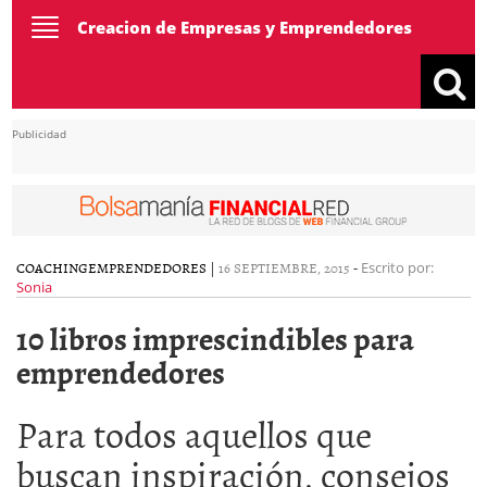
Toggle
Creacion de Empresas y Emprendedores
navigation
Publicidad
COACHING
EMPRENDEDORES
|
16 SEPTIEMBRE, 2015
-
Escrito por:
Sonia
10 libros imprescindibles para
emprendedores
Para todos aquellos que
buscan inspiración, consejos