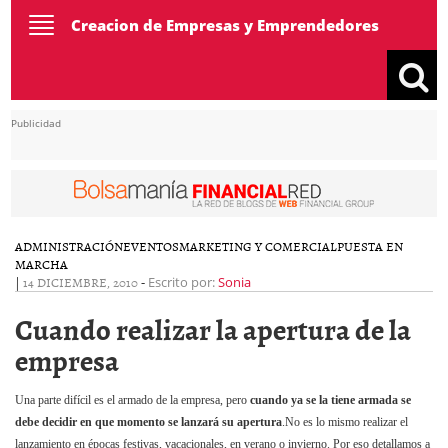
Toggle
Creacion de Empresas y Emprendedores
navigation
Publicidad
ADMINISTRACIÓN
EVENTOS
MARKETING Y COMERCIAL
PUESTA EN
MARCHA
|
14 DICIEMBRE, 2010
-
Escrito por:
Sonia
Cuando realizar la apertura de la
empresa
Una parte difícil es el armado de la empresa, pero
cuando ya se la tiene armada se
debe decidir en que momento se lanzará su apertura
.
No es lo mismo realizar el
lanzamiento en épocas festivas, vacacionales, en verano o invierno. Por eso detallamos a