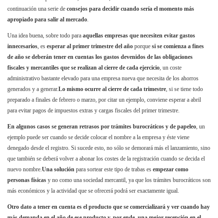
continuación una serie de
consejos para decidir cuando sería el momento más
apropiado para salir al mercado
.
Una idea buena, sobre todo para
aquellas empresas que necesiten evitar gastos
innecesarios
, es
esperar al primer trimestre del año
porque
si se comienza a fines
de año se deberán tener en cuentas los gastos devenidos de las obligaciones
fiscales y mercantiles que se realizan al cierre de cada ejercicio
, un coste
administrativo bastante elevado para una empresa nueva que necesita de los ahorros
generados y a generar.
Lo mismo ocurre al cierre de cada trimestre
, si se tiene todo
preparado a finales de febrero o marzo, por citar un ejemplo, conviene esperar a abril
para evitar pagos de impuestos extras y cargas fiscales del primer trimestre.
En algunos casos se generan retrasos por trámites burocráticos y de papeleo
, un
ejemplo puede ser cuando se decide colocar el nombre a la empresa y éste viene
denegado desde el registro. Si sucede esto, no sólo se demorará más el lanzamiento, sino
que también se deberá volver a abonar los costes de la registración cuando se decida el
nuevo nombre.
Una solución
para sortear este tipo de trabas es
empezar como
personas físicas
y no como una sociedad mercantil, ya que los trámites burocráticos son
más económicos y la actividad que se ofrecerá podrá ser exactamente igual.
Otro dato a tener en cuenta es el producto que se comercializará y ver cuando hay
más demanda en el año de ese producto y, por ende, una mejor recepción en el