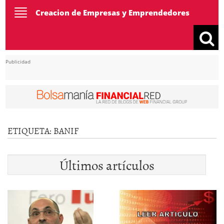
Toggle
Creacion de Empresas y Emprendedores
navigation
Publicidad
ETIQUETA:
BANIF
Últimos artículos