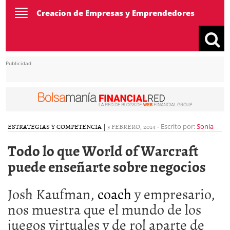
Toggle
Creacion de Empresas y Emprendedores
navigation
Publicidad
ESTRATEGIAS Y COMPETENCIA
|
3 FEBRERO, 2014
-
Escrito por:
Sonia
Todo lo que World of Warcraft
puede enseñarte sobre negocios
Josh Kaufman,
coach
y empresario,
nos muestra que el mundo de los
juegos virtuales y de rol aparte de