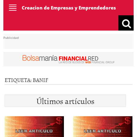
Toggle
Creacion de Empresas y Emprendedores
navigation
Publicidad
ETIQUETA:
BANIF
Últimos artículos