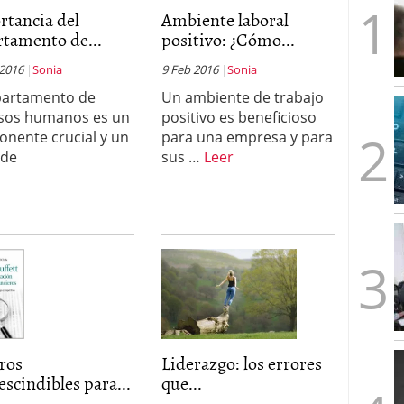
artups españolas no llega a los tres años (y cómo
rtancia del
Ambiente laboral
2026/02/28
rtamento de...
positivo: ¿Cómo...
s formas de emprender en el mismo país
2026/02/23
imera ronda, esto es lo que los fondos quieren ver
 2016
Sonia
9 Feb 2016
Sonia
partamento de
Un ambiente de trabajo
les y un problema: ¿por qué no salen más?
sos humanos es un
positivo es beneficioso
nente crucial y un
para una empresa y para
 de
sus …
Leer
bros
Liderazgo: los errores
scindibles para...
que...