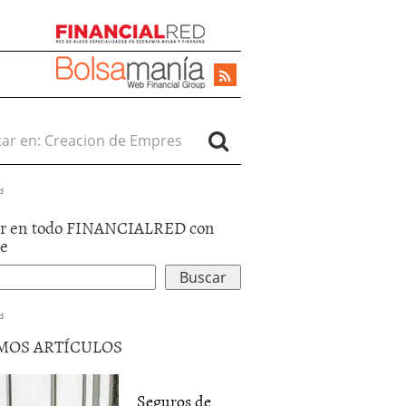
r en:
d
r en todo FINANCIALRED con
le
d
MOS ARTÍCULOS
Seguros de