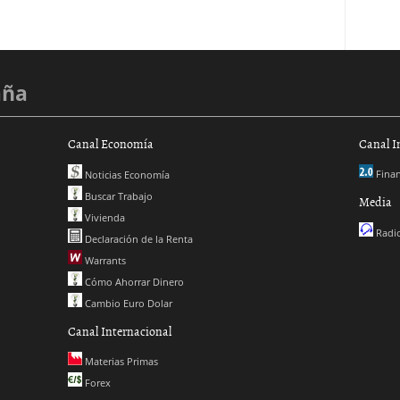
aña
Canal Economía
Canal I
Finan
Noticias Economía
Buscar Trabajo
Media
Vivienda
Radio
Declaración de la Renta
Warrants
Cómo Ahorrar Dinero
Cambio Euro Dolar
Canal Internacional
Materias Primas
Forex