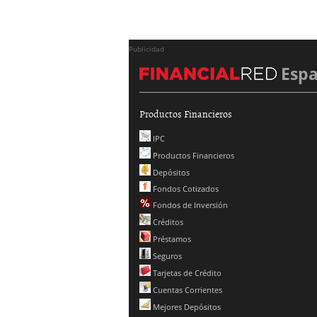
Publicidad
Esp
Productos Financieros
IPC
Productos Financieros
Depósitos
Fondos Cotizados
Fondos de Inversión
Créditos
Préstamos
Seguros
Tarjetas de Crédito
Cuentas Corrientes
Mejores Depósitos