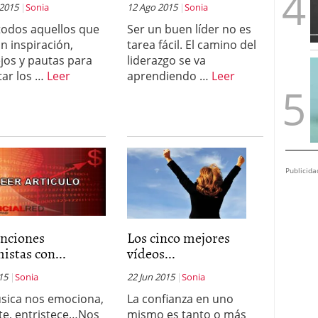
 2015
Sonia
12 Ago 2015
Sonia
todos aquellos que
Ser un buen líder no es
n inspiración,
tarea fácil. El camino del
jos y pautas para
liderazgo se va
tar los …
Leer
aprendiendo …
Leer
Publicida
anciones
Los cinco mejores
istas con...
vídeos...
015
Sonia
22 Jun 2015
Sonia
sica nos emociona,
La confianza en uno
rte, entristece…Nos
mismo es tanto o más