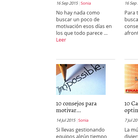
16 Sep 2015
Sonia
16 Sep
No hay nada como
Para 
buscar un poco de
busca
motivación esos días en
conse
los que todo parece …
afron
Leer
10 consejos para
10 C
motivar...
optim
14 Jul 2015
Sonia
7 Jul 2
Si llevas gestionando
La mú
equipos algún tiempo
divie