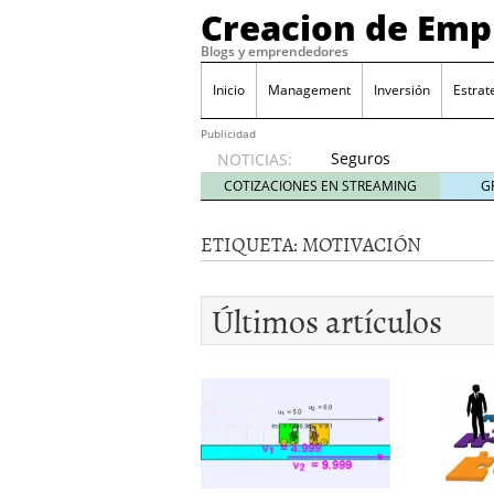
Creacion de Em
Blogs y emprendedores
Inicio
Management
Inversión
Estrat
Publicidad
Seguros
NOTICIAS:
de
COTIZACIONES EN STREAMING
G
convenio
en
ETIQUETA:
MOTIVACIÓN
pymes:
la
obligación
Últimos artículos
que
muchas
empresas
descubren
cuando
ya es
demasiado
tarde
2026/07/20