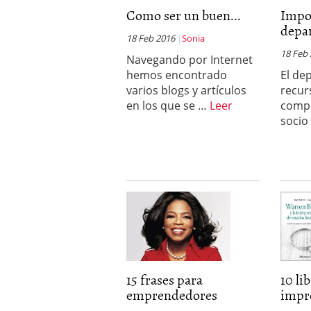
Como ser un buen...
Por qué el 85% de las st
Impo
evitar ser una de ellas)
depa
18 Feb 2016
Sonia
Barcelona y Madrid: do
Si estás buscando tu pr
18 Feb
Navegando por Internet
en 2026
2026/02/16
hemos encontrado
El de
Cinco unicornios españo
varios blogs y artículos
recur
2026/02/08
en los que se …
Leer
compo
socio
15 frases para
10 li
emprendedores
impre