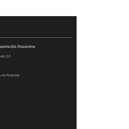
nnovación Financiera
zas 2.0
 de Finanzas