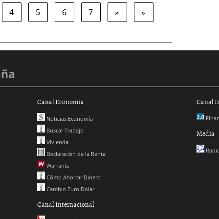
4
5
6
7
»
»
aña
Canal Economía
Canal I
Finan
Noticias Economía
Buscar Trabajo
Media
Vivienda
Radio
Declaración de la Renta
Warrants
Cómo Ahorrar Dinero
Cambio Euro Dolar
Canal Internacional