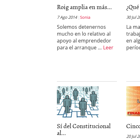
Roig amplia en más...
Por qué el 85% de las st
¿Qué 
evitar ser una de ellas)
7 Ago 2014
Sonia
Barcelona y Madrid: do
30 Jul 
Si estás buscando tu pr
Solemos detenernos
La ma
en 2026
2026/02/16
mucho en lo relativo al
traba
Cinco unicornios españo
apoyo al emprendedor
en al
2026/02/08
para el arranque …
Leer
perío
Sí del Constitucional
Cinco
al...
20 Jul 