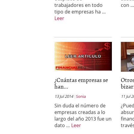
trabajadores en todo
con 
tipo de empresas ha …
Leer
¿Cuántas empresas se
Otro
han...
bizar
13 Jul 2014
Sonia
11 Jul 
Sin duda el número de
¿Pued
empresas creadas a lo
absur
largo del año 2013 fue un
finan
dato …
Leer
travé