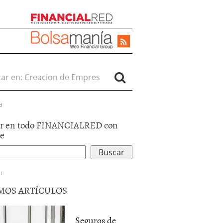
r en:
d
r en todo FINANCIALRED con
le
d
MOS ARTÍCULOS
Seguros de