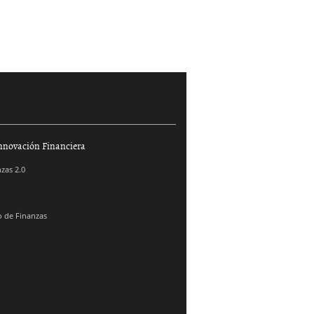
nnovación Financiera
zas 2.0
 de Finanzas