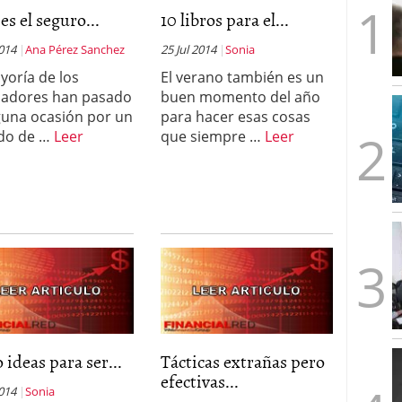
artups españolas no llega a los tres años (y cómo
es el seguro...
10 libros para el...
2026/02/28
s formas de emprender en el mismo país
2014
Ana Pérez Sanchez
25 Jul 2014
Sonia
2026/02/23
imera ronda, esto es lo que los fondos quieren ver
yoría de los
El verano también es un
jadores han pasado
buen momento del año
les y un problema: ¿por qué no salen más?
guna ocasión por un
para hacer esas cosas
do de …
Leer
que siempre …
Leer
 ideas para ser...
Tácticas extrañas pero
efectivas...
2014
Sonia