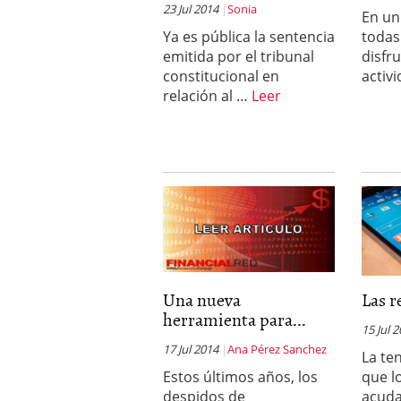
23 Jul 2014
Sonia
En un
Ya es pública la sentencia
todas
emitida por el tribunal
disfr
constitucional en
activ
relación al …
Leer
Una nueva
Las r
herramienta para...
15 Jul 
17 Jul 2014
Ana Pérez Sanchez
La te
Estos últimos años, los
que l
despidos de
acuda