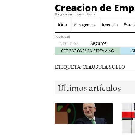
Creacion de Em
Blogs y emprendedores
Inicio
Management
Inversión
Estrat
Publicidad
Seguros
NOTICIAS:
de
COTIZACIONES EN STREAMING
G
convenio
en
ETIQUETA:
CLAUSULA SUELO
pymes:
la
obligación
Últimos artículos
que
muchas
empresas
descubren
cuando
ya es
demasiado
tarde
2026/07/20