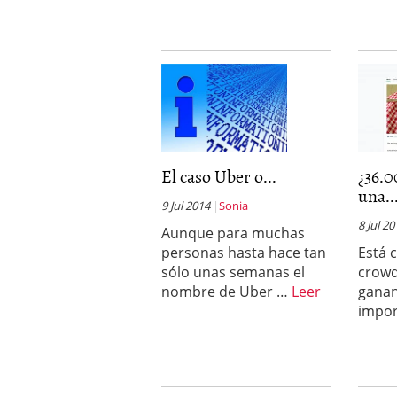
El caso Uber o...
¿36.0
una..
9 Jul 2014
Sonia
8 Jul 2
Aunque para muchas
personas hasta hace tan
Está 
sólo unas semanas el
crowd
nombre de Uber …
Leer
gana
impo