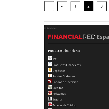
«
1
2
3
Publicidad
Esp
Productos Financieros
IPC
Productos Financieros
Depósitos
Fondos Cotizados
Fondos de Inversión
Créditos
Préstamos
Seguros
Tarjetas de Crédito