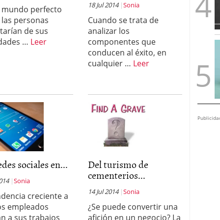
18 Jul 2014
Sonia
 mundo perfecto
 las personas
Cuando se trata de
utarían de sus
analizar los
idades …
Leer
componentes que
conducen al éxito, en
cualquier …
Leer
Publicida
edes sociales en...
Del turismo de
cementerios...
2014
Sonia
14 Jul 2014
Sonia
ndencia creciente a
os empleados
¿Se puede convertir una
n a sus trabajos
afición en un negocio? La