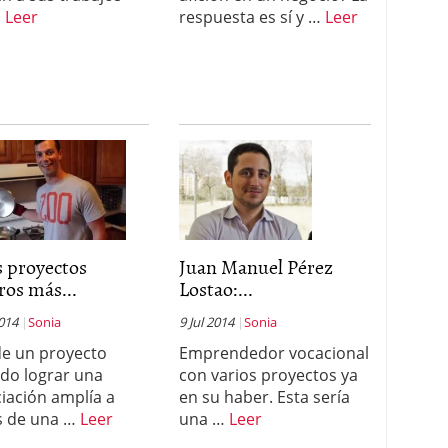
…
Leer
respuesta es sí y …
Leer
s proyectos
Juan Manuel Pérez
ros más...
Lostao:...
2014
Sonia
9 Jul 2014
Sonia
e un proyecto
Emprendedor vocacional
do lograr una
con varios proyectos ya
ciación amplía a
en su haber. Esta sería
s de una …
Leer
una …
Leer