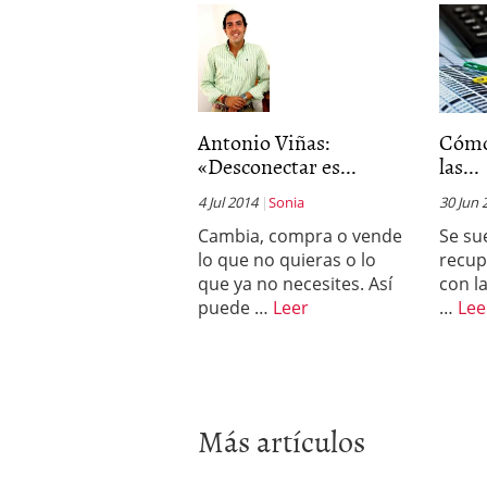
Antonio Viñas:
Cómo
«Desconectar es...
las...
4 Jul 2014
Sonia
30 Jun 
Cambia, compra o vende
Se su
lo que no quieras o lo
recup
que ya no necesites. Así
con l
puede …
Leer
…
Lee
Más artículos