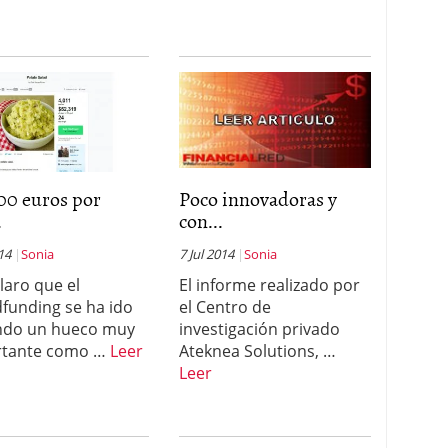
00 euros por
Poco innovadoras y
.
con...
014
Sonia
7 Jul 2014
Sonia
claro que el
El informe realizado por
funding se ha ido
el Centro de
ndo un hueco muy
investigación privado
rtante como …
Leer
Ateknea Solutions, …
Leer