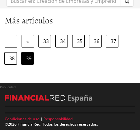
en:
Más artículos
«
33
34
35
36
37
38
39
Publicidad
España
Condiciones de uso
|
Responsabilidad
©2026 FinancialRed. Todos los derechos reservados.