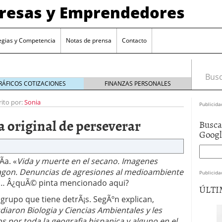
presas y Emprendedores
egias y Competencia
Notas de prensa
Contacto
Busca
RÁFICOS COTIZACIONES
FINANZAS PERSONALES
rito por:
Sonia
Publicida
 original de perseverar
Busca
Goog
­a. «
Vida y muerte en el secano. Imagenes
agon. Denuncias de agresiones al medioambiente
Publicida
s… Â¿quÃ© pinta mencionado aqui?
ÚLTI
grupo que tiene detrÃ¡s. SegÃºn explican,
aron Biologia y Ciencias Ambientales y les
os por toda la geografia hispanica y alguno en el