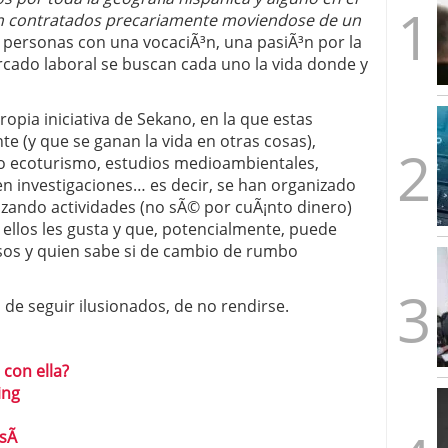
artups españolas no llega a los tres años (y cómo
en contratados precariamente moviendose de un
2026/02/28
e personas con una vocaciÃ³n, una pasiÃ³n por la
s formas de emprender en el mismo país
2026/02/23
ercado laboral se buscan cada uno la vida donde y
imera ronda, esto es lo que los fondos quieren ver
les y un problema: ¿por qué no salen más?
propia iniciativa de Sekano, en la que estas
e (y que se ganan la vida en otras cosas),
mo ecoturismo, estudios medioambientales,
 en investigaciones… es decir, se han organizado
izando actividades (no sÃ© por cuÃ¡nto dinero)
 ellos les gusta y que, potencialmente, puede
esos y quien sabe si de cambio de rumbo
de seguir ilusionados, de no rendirse.
con ella?
ing
sÃ­