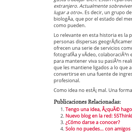
Por qué el 85% de las st
extranjero. Actualmente sobreviv
evitar ser una de ellas)
lugar a otro
«. Es decir, un grupo d
Barcelona y Madrid: do
biologÃ­a, que por el estado del m
Si estás buscando tu pr
como pueden.
en 2026
2026/02/16
Cinco unicornios españo
Lo relevante en esta historia es la 
2026/02/08
personas dispersas geogrÃ¡ficament
ofrecen una serie de servicios co
fotografÃ­a y vÃ­deo, colaboraciÃ³n
para mantener viva su pasiÃ³n real
que les mantiene ligados a lo que a
convertirse en una fuente de ingr
profesional.
Como idea no estÃ¡ mal. Una forma 
Publicaciones Relacionadas:
Tengo una idea, Â¿quÃ© hago 
Nuevo blog en la red: 55Think
¿Cómo darse a conocer?
Solo no puedes… con amigos 