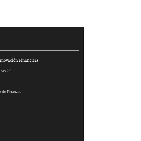
nnovación Financiera
zas 2.0
 de Finanzas