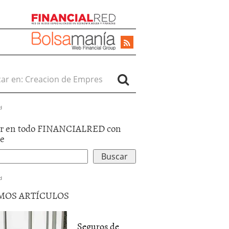
r en:
d
r en todo FINANCIALRED con
le
d
MOS ARTÍCULOS
Seguros de