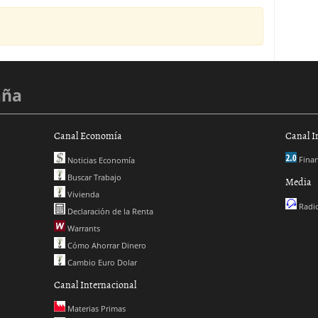
aña
Canal Economía
Canal I
Finan
Noticias Economía
Buscar Trabajo
Media
Vivienda
Radio
Declaración de la Renta
Warrants
Cómo Ahorrar Dinero
Cambio Euro Dolar
Canal Internacional
Materias Primas