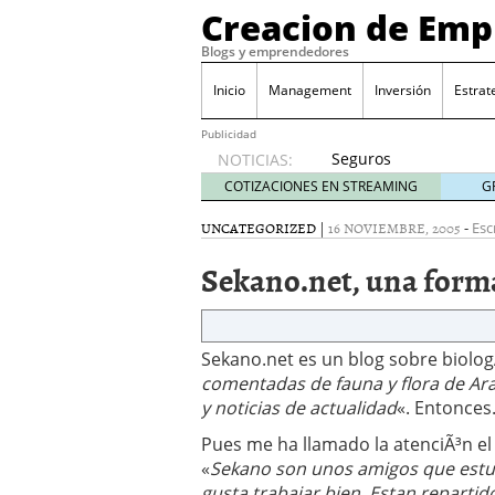
Creacion de Em
Blogs y emprendedores
Inicio
Management
Inversión
Estrat
Publicidad
Seguros
NOTICIAS:
de
COTIZACIONES EN STREAMING
G
convenio
en
UNCATEGORIZED
|
16 NOVIEMBRE, 2005
-
Esc
pymes:
Sekano.net, una forma
la
obligación
que
muchas
Sekano.net es un blog sobre biologÃ
empresas
descubren
comentadas de fauna y flora de Ar
cuando
y noticias de actualidad
«. Entonce
ya es
Pues me ha llamado la atenciÃ³n el 
demasiado
«
Sekano son unos amigos que estudi
tarde
2026/07/20
gusta trabajar bien. Estan repartid