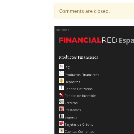
Comments are closed.
Publicidad
Esp
Productos Financieros
IPC
Productos Financieros
Depósitos
Fondos Cotizados
Fondos de Inversión
Créditos
Préstamos
Seguros
Tarjetas de Crédito
Cuentas Corrientes