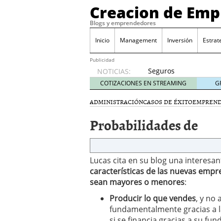
Creacion de Em
Blogs y emprendedores
Inicio
Management
Inversión
Estrat
Publicidad
Seguros
NOTICIAS:
de
COTIZACIONES EN STREAMING
G
convenio
en
ADMINISTRACIÓN
CASOS DE ÉXITO
EMPREN
pymes:
Probabilidades de
la
obligación
que
muchas
Lucas cita en su blog una interesa
empresas
descubren
características de las nuevas empr
cuando
sean mayores o menores
:
ya es
Producir lo que vendes
, y no 
demasiado
fundamentalmente gracias a l
tarde
2026/07/20
si se financia gracias a su fun