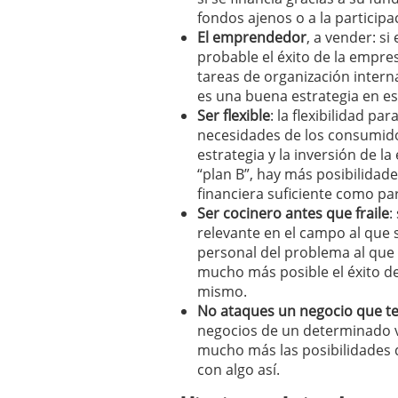
Por qué el 85% de las st
fondos ajenos o a la participac
evitar ser una de ellas)
El emprendedor
, a vender: s
Barcelona y Madrid: do
probable el éxito de la empre
Si estás buscando tu pr
tareas de organización interna
en 2026
2026/02/16
es una buena estrategia en e
Cinco unicornios españo
Ser flexible
: la flexibilidad pa
2026/02/08
necesidades de los consumidor
estrategia y la inversión de l
“plan B”, hay más posibilidades
financiera suficiente como par
Ser cocinero antes que fraile
:
relevante en el campo al que 
personal del problema al que 
mucho más posible el éxito de
mismo.
No ataques un negocio que t
negocios de un determinado 
mucho más las posibilidades d
con algo así.