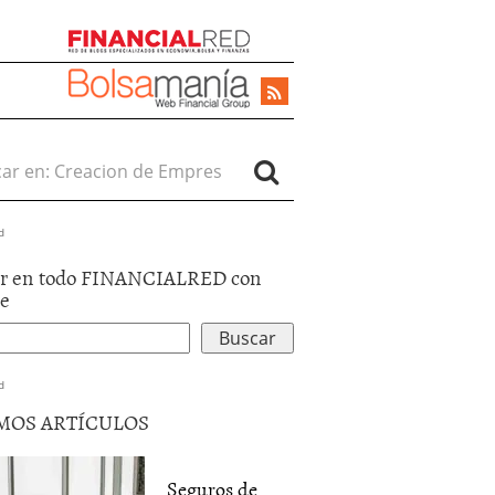
r en:
d
r en todo FINANCIALRED con
le
d
MOS ARTÍCULOS
Seguros de