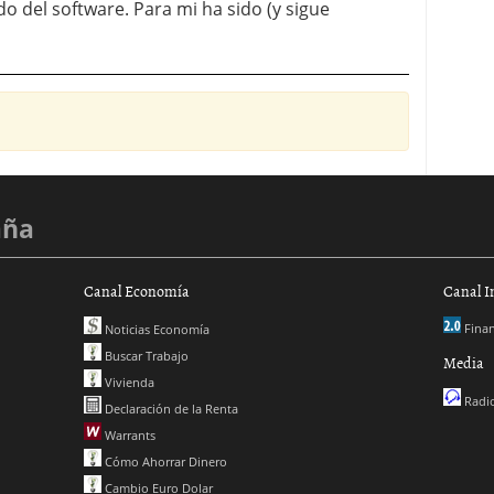
 del software. Para mi ha sido (y sigue
aña
Canal Economía
Canal I
Finan
Noticias Economía
Buscar Trabajo
Media
Vivienda
Radio
Declaración de la Renta
Warrants
Cómo Ahorrar Dinero
Cambio Euro Dolar