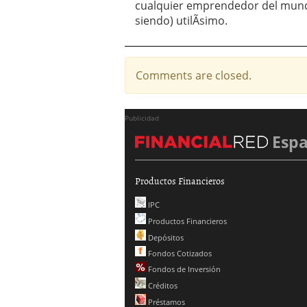
cualquier emprendedor del mundo
siendo) utilÃ­simo.
Comments are closed.
Publicidad
Esp
Productos Financieros
IPC
Productos Financieros
Depósitos
Fondos Cotizados
Fondos de Inversión
Créditos
Préstamos