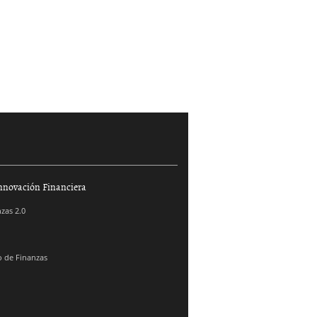
nnovación Financiera
zas 2.0
 de Finanzas