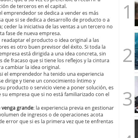
artups españolas no llega a los tres años (y cómo
ión de terceros en el capital.
2026/02/28
i el emprendedor se dedica a vender es más
s formas de emprender en el mismo país
2026/02/23
sa que si se dedica a desarrollo de producto o a
imera ronda, esto es lo que los fondos quieren ver
; ceder la iniciativa de las ventas a un tercero no
sta fase de nueva empresa.
les y un problema: ¿por qué no salen más?
ra readaptar el producto o idea original a las
es es otro buen previsor del éxito. Si toda la
a empresa está dirigida a una idea concreta, sin
 de fracaso que si tiene los reflejos y la cintura
a cambiar la idea original.
 si el emprendedor ha tenido una experiencia
se dirige y tiene un conocimiento íntimo y
su producto o servicio viene a poner solución, es
 su empresa que si no está familiarizado con el
e venga grande
: la experiencia previa en gestionar
volumen de ingresos o de operaciones acota
e error que si es la primera vez que te enfrentas