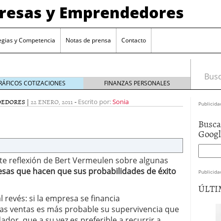
presas y Emprendedores
egias y Competencia
Notas de prensa
Contacto
Busca
RÁFICOS COTIZACIONES
FINANZAS PERSONALES
DEDORES
|
22 ENERO, 2011
-
Escrito por:
Sonia
Publicida
Busca
Goog
nte reflexión de Bert Vermeulen sobre algunas
esas que hacen que sus probabilidades de éxito
Publicida
ÚLTI
al revés: si la empresa se financia
as ventas es más probable su supervivencia que
dador, que a su vez es preferible a recurrir a