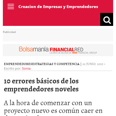
Toggle
Creacion de Empresas y Emprendedores
navigation
Publicidad
EMPRENDEDORES
ESTRATEGIAS Y COMPETENCIA
|
22 JUNIO, 2015
-
Escrito por:
Sonia
10 errores básicos de los
emprendedores noveles
A la hora de comenzar con un
proyecto nuevo es común caer en