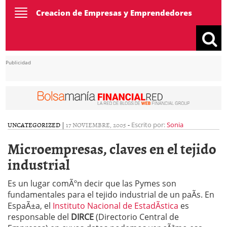
Toggle
Creacion de Empresas y Emprendedores
navigation
Publicidad
UNCATEGORIZED
|
17 NOVIEMBRE, 2005
-
Escrito por:
Sonia
Microempresas, claves en el tejido
industrial
Es un lugar comÃºn decir que las Pymes son
fundamentales para el tejido industrial de un paÃ­s. En
EspaÃ±a, el
Instituto Nacional de EstadÃ­stica
es
responsable del
DIRCE
(Directorio Central de