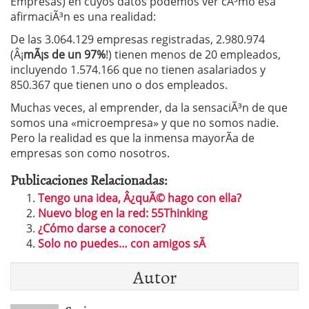
Empresas) en cuyos datos podemos ver cÃ³mo esa
afirmaciÃ³n es una realidad:
De las 3.064.129 empresas registradas, 2.980.974
(Â¡
mÃ¡s de un 97%
!) tienen menos de 20 empleados,
incluyendo 1.574.166 que no tienen asalariados y
850.367 que tienen uno o dos empleados.
Muchas veces, al emprender, da la sensaciÃ³n de que
somos una «microempresa» y que no somos nadie.
Pero la realidad es que la inmensa mayorÃ­a de
empresas son como nosotros.
Publicaciones Relacionadas:
Tengo una idea, Â¿quÃ© hago con ella?
Nuevo blog en la red: 55Thinking
¿Cómo darse a conocer?
Solo no puedes… con amigos sÃ­
Autor