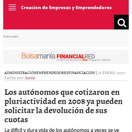
Toggle
Creacion de Empresas y Emprendedores
navigation
Publicidad
ADMINISTRACIÓN
EMPRENDEDORES
FINANCIACIÓN
|
16 ENERO, 2009
-
Escrito por:
Sonia
Los autónomos que cotizaron en
pluriactividad en 2008 ya pueden
solicitar la devolución de sus
cuotas
La difícil y dura vida de los autónomos a veces se ve