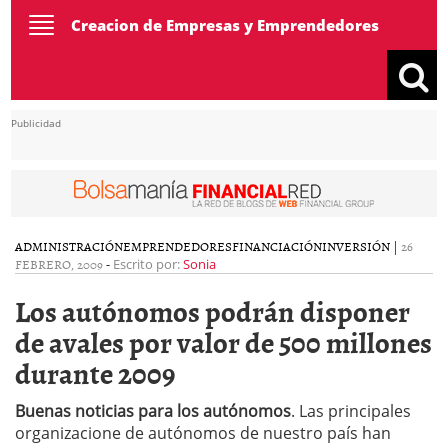
Toggle
Creacion de Empresas y Emprendedores
navigation
Publicidad
ADMINISTRACIÓN
EMPRENDEDORES
FINANCIACIÓN
INVERSIÓN
|
26
FEBRERO, 2009
-
Escrito por:
Sonia
Los autónomos podrán disponer
de avales por valor de 500 millones
durante 2009
Buenas noticias para los autónomos
. Las principales
organizacione de autónomos de nuestro país han