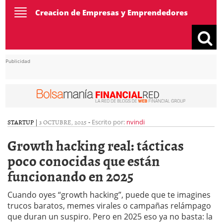
Toggle
Creacion de Empresas y Emprendedores
navigation
Publicidad
STARTUP
|
3 OCTUBRE, 2025
-
Escrito por:
nvindi
Growth hacking real: tácticas
poco conocidas que están
funcionando en 2025
Cuando oyes “growth hacking”, puede que te imagines
trucos baratos, memes virales o campañas relámpago
que duran un suspiro. Pero en 2025 eso ya no basta: la