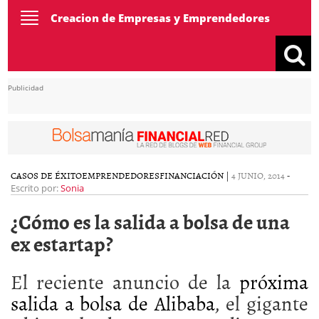
Toggle
Creacion de Empresas y Emprendedores
navigation
Publicidad
CASOS DE ÉXITO
EMPRENDEDORES
FINANCIACIÓN
|
4 JUNIO, 2014
-
Escrito por:
Sonia
¿Cómo es la salida a bolsa de una
ex estartap?
El reciente anuncio de la
próxima
salida a bolsa de Alibaba
, el gigante