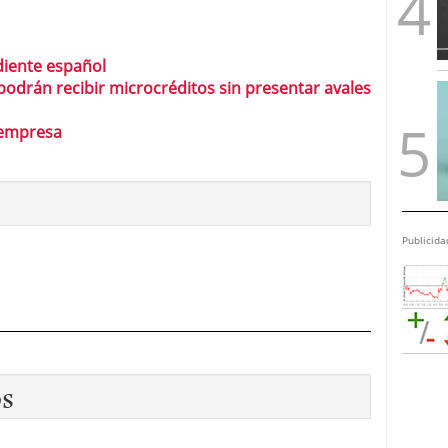
iente español
drán recibir microcréditos sin presentar avales
 empresa
Publicida
os