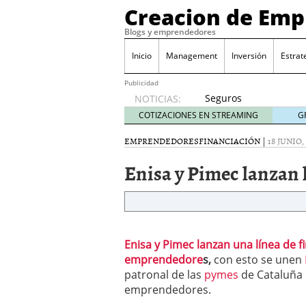
Creacion de Em
Blogs y emprendedores
Inicio
Management
Inversión
Estrat
Publicidad
Seguros
NOTICIAS:
de
COTIZACIONES EN STREAMING
G
convenio
en
EMPRENDEDORES
FINANCIACIÓN
|
18 JUNIO,
pymes:
Enisa y Pimec lanzan 
la
obligación
que
muchas
empresas
descubren
Enisa y Pimec lanzan una línea de f
cuando
emprendedore
s,
con esto se unen
ya es
patronal de las
pymes
de Cataluña 
demasiado
emprendedores.
tarde
2026/07/20