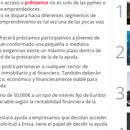
 o acceso a
préstamos
no es solo de las pymes o
artups españolas no llega a los tres años (y cómo
de emprendedores.
2026/02/28
o se dispara hacia diferentes segmentos de
s formas de emprender en el mismo país
2026/02/23
 emprendimiento es tal vez una de las pocas vias
imera ronda, esto es lo que los fondos quieren ver
les y un problema: ¿por qué no salen más?
frecerá préstamos participativos a jóvenes de
 han conformado una pequeña o mediana
 exigencias existe un máximo plazo dentro de
ud de la prestación de la de la ayuda.
 podrá pertenecer a cualquier sector de
 inmobiliario y el financiero. También deberán
co, económico y financieramente viable para
uda.
 de 50.000€ a un tipo de interés fijo de Euribor
ariable según la rentabilidad financiera de la
stará ayuda a empresarios que decidan acceder
licitud a Enisa, tiene el papel de decidir la ayuda