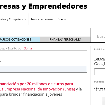
presas y Emprendedores
egias y Competencia
Notas de prensa
Contacto
Busca
RÁFICOS COTIZACIONES
FINANZAS PERSONALES
 2011
-
Escrito por:
Sonia
Publicida
l
Busca
Goog
Publicida
inanciación por 20 millones de euros para
ÚLTI
La Empresa Nacional de Innovación (Enisa)
y la
para brindar financiación a jóvenes