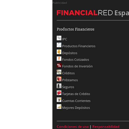
Publicidad
Esp
Productos Financieros
IPC
Productos Financieros
Depósitos
Fondos Cotizados
Fondos de Inversión
Créditos
Préstamos
Seguros
Tarjetas de Crédito
Cuentas Corrientes
Mejores Depósitos
Condiciones de uso
|
Responsabilidad