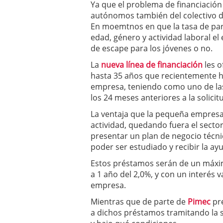
Ya que el problema de financiación
Por qué el 85% de las st
autónomos también del colectivo 
evitar ser una de ellas)
En moemtnos en que la tasa de par
Barcelona y Madrid: do
edad, género y actividad laboral el
Si estás buscando tu pr
de escape para los jóvenes o no.
en 2026
2026/02/16
Cinco unicornios españo
La
nueva línea de financiación
les o
2026/02/08
hasta 35 años que recientemente
empresa, teniendo como uno de las
los 24 meses anteriores a la solicit
La ventaja que la pequeña empresa
actividad, quedando fuera el sector
presentar un plan de negocio técni
poder ser estudiado y recibir la ay
Estos préstamos serán de un máximo
a 1 año del 2,0%, y con un interés v
empresa.
Mientras que de parte de
Pimec
pre
a dichos préstamos tramitando la so