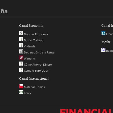
aña
Canal Economía
Canal I
Finan
Noticias Economía
Buscar Trabajo
Media
Vivienda
Radio
Declaración de la Renta
Warrants
Cómo Ahorrar Dinero
Cambio Euro Dolar
Canal Internacional
Materias Primas
Forex