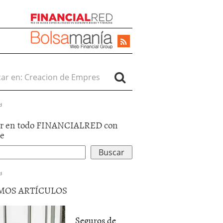
r en:
d
r en todo FINANCIALRED con
le
d
MOS ARTÍCULOS
Seguros de