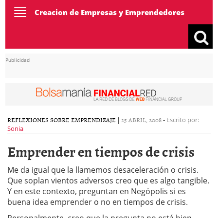
Toggle
Creacion de Empresas y Emprendedores
navigation
Publicidad
REFLEXIONES SOBRE EMPRENDIZAJE
|
25 ABRIL, 2008
-
Escrito por:
Sonia
Emprender en tiempos de crisis
Me da igual que la llamemos desaceleración o crisis.
Que soplan vientos adversos creo que es algo tangible.
Y en este contexto, preguntan en Negópolis si es
buena idea emprender o no en tiempos de crisis.