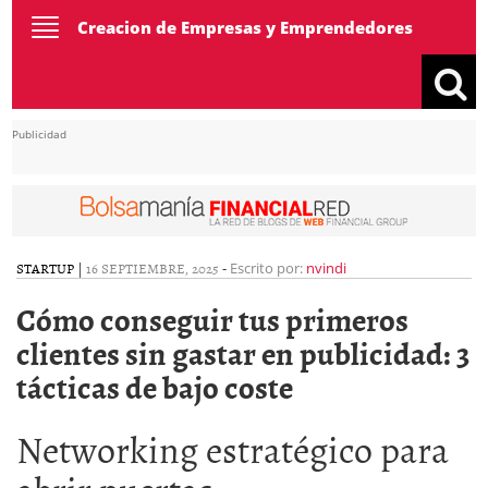
Toggle
Creacion de Empresas y Emprendedores
navigation
Publicidad
STARTUP
|
16 SEPTIEMBRE, 2025
-
Escrito por:
nvindi
Cómo conseguir tus primeros
clientes sin gastar en publicidad: 3
tácticas de bajo coste
Networking estratégico para