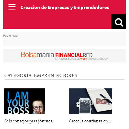
Toggle
Creacion de Empresas y Emprendedores
navigation
Publicidad
CATEGORÍA:
EMPRENDEDORES
Seis consejos para jóvenes...
Crece la confianza en...