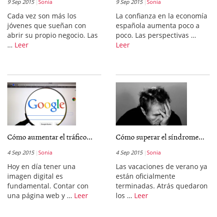
9 Sep 2015
Sonia
9 Sep 2015
Sonia
Cada vez son más los
La confianza en la economía
jóvenes que sueñan con
española aumenta poco a
abrir su propio negocio. Las
poco. Las perspectivas …
…
Leer
Leer
Cómo aumentar el tráfico...
Cómo superar el síndrome...
4 Sep 2015
Sonia
4 Sep 2015
Sonia
Hoy en día tener una
Las vacaciones de verano ya
imagen digital es
están oficialmente
fundamental. Contar con
terminadas. Atrás quedaron
una página web y …
Leer
los …
Leer