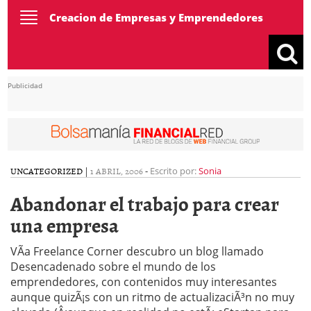
Toggle
Creacion de Empresas y Emprendedores
navigation
Publicidad
UNCATEGORIZED
|
1 ABRIL, 2006
-
Escrito por:
Sonia
Abandonar el trabajo para crear
una empresa
VÃ­a Freelance Corner descubro un blog llamado
Desencadenado sobre el mundo de los
emprendedores, con contenidos muy interesantes
aunque quizÃ¡s con un ritmo de actualizaciÃ³n no muy