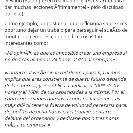
elevado (Â¡aunque en realidad no estÃ¡ eStartap para
dar muchas lecciones Ãºltimamente! – pido disculpas
por ello).
Como ejemplo, un post en el que reflexiona sobre si es
oportuno dejar un trabajo para perseguir el sueÃ±o de
montar una empresa, donde dice cosas tan
interesantes como:
«Mi opiniÃ³n es que es imposible crear una empresa si
no dedicas al menos 24 horas al dÃ­a al principio»
«Lanzarte al vacÃ­o sin la red de una paga fija al mes
implica que eres consciente de que tu futuro depende
de la empresa, y eso obliga a dedicar el 100% de tus
horas y el 100% de tus capacidades a la misma. Por el
contrario, si sabes que vas a cobrar a fin de mes, es
mÃ¡s difÃ­cil tener la fuerza de voluntad necesaria para,
despuÃ©s de ocho horas en el trabajo, sentarte
delante del ordenador y dedicarle dos o tres horas
mÃ¡s a tu empresa.»