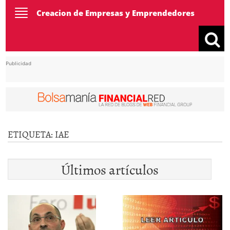
Toggle
Creacion de Empresas y Emprendedores
navigation
Publicidad
ETIQUETA:
IAE
Últimos artículos