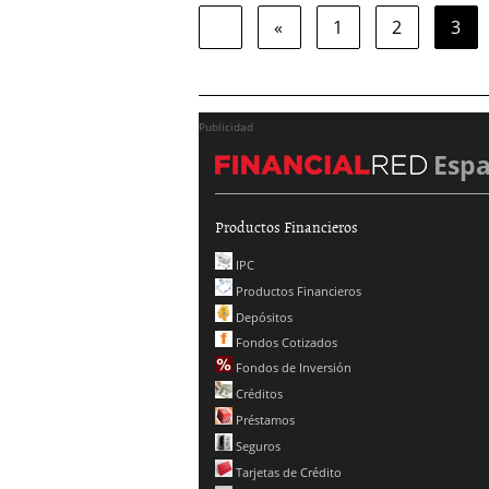
«
1
2
3
Publicidad
Esp
Productos Financieros
IPC
Productos Financieros
Depósitos
Fondos Cotizados
Fondos de Inversión
Créditos
Préstamos
Seguros
Tarjetas de Crédito