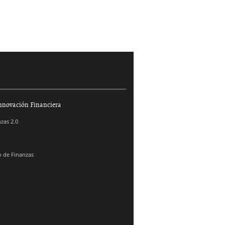
nnovación Financiera
zas 2.0
 de Finanzas