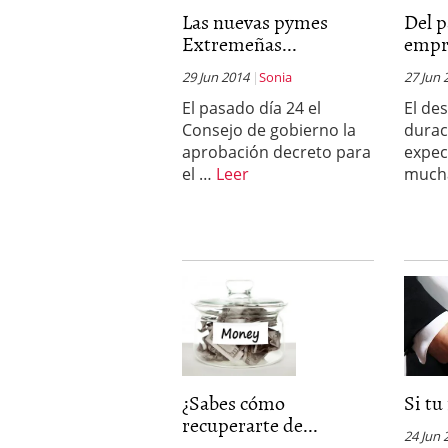
Las nuevas pymes
Por qué el 85% de las st
Del p
evitar ser una de ellas)
Extremeñas...
empr
Barcelona y Madrid: do
Si estás buscando tu pr
29 Jun 2014
Sonia
27 Jun 
en 2026
2026/02/16
El pasado día 24 el
El de
Cinco unicornios españo
Consejo de gobierno la
duraci
2026/02/08
aprobación decreto para
expec
el …
Leer
much
¿Sabes cómo
Si tu
recuperarte de...
24 Jun 