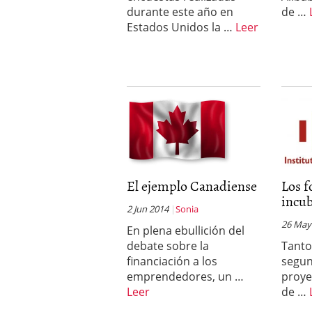
durante este año en
de …
Estados Unidos la …
Leer
El ejemplo Canadiense
Los f
incub
2 Jun 2014
Sonia
26 May
En plena ebullición del
debate sobre la
Tanto
financiación a los
segun
emprendedores, un …
proye
Leer
de …