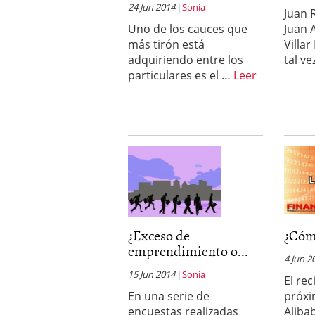
24 Jun 2014
Sonia
Juan R
Uno de los cauces que
Juan 
más tirón está
Villa
adquiriendo entre los
tal v
particulares es el …
Leer
¿Exceso de
¿Cómo
emprendimiento o...
4 Jun 2
15 Jun 2014
Sonia
El re
En una serie de
próxi
encuestas realizadas
Aliba