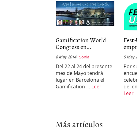
Gamification World
Fest-
Congress en...
empr
8 May 2014
Sonia
5 May 
Del 22 al 24 del presente
Por s
mes de Mayo tendrá
encue
lugar en Barcelona el
celeb
Gamification …
Leer
del e
Leer
Más artículos