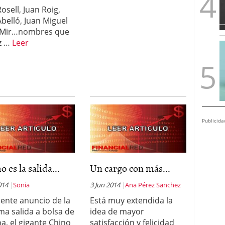
osell, Juan Roig,
Abelló, Juan Miguel
r Mir…nombres que
ez …
Leer
Publicida
 es la salida...
Un cargo con más...
014
Sonia
3 Jun 2014
Ana Pérez Sanchez
ciente anuncio de la
Está muy extendida la
ma salida a bolsa de
idea de mayor
ba, el gigante Chino
satisfacción y felicidad