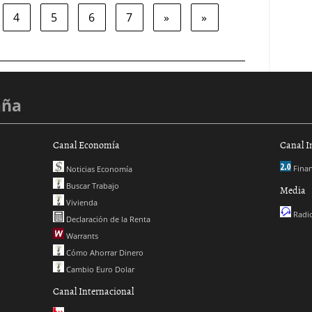
4
5
6
7
»
»
aña
Canal Economía
Canal I
Finan
Noticias Economía
Buscar Trabajo
Media
Vivienda
Radio
Declaración de la Renta
Warrants
Cómo Ahorrar Dinero
Cambio Euro Dolar
Canal Internacional