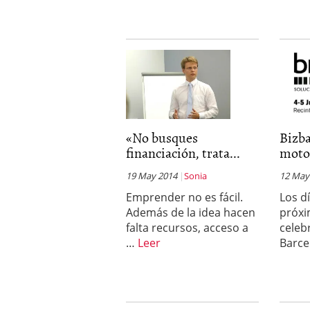
«No busques
Bizba
financiación, trata...
motor
19 May 2014
Sonia
12 May
Emprender no es fácil.
Los dí
Además de la idea hacen
próxi
falta recursos, acceso a
celeb
…
Leer
Barce