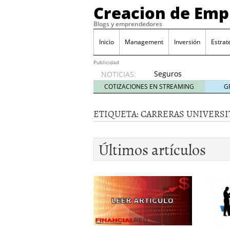
Creacion de Em
Blogs y emprendedores
Inicio
Management
Inversión
Estrat
Publicidad
Seguros
NOTICIAS:
de
COTIZACIONES EN STREAMING
G
convenio
en
ETIQUETA:
CARRERAS UNIVERSI
pymes:
la
obligación
Últimos artículos
que
muchas
empresas
descubren
cuando
ya es
demasiado
tarde
2026/07/20