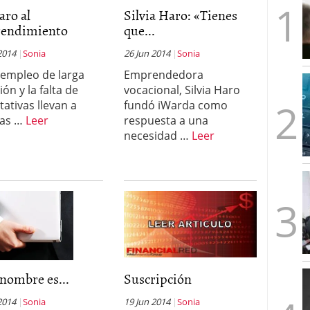
artups españolas no llega a los tres años (y cómo
aro al
Silvia Haro: «Tienes
2026/02/28
endimiento
que...
s formas de emprender en el mismo país
2026/02/23
imera ronda, esto es lo que los fondos quieren ver
2014
Sonia
26 Jun 2014
Sonia
sempleo de larga
Emprendedora
les y un problema: ¿por qué no salen más?
ón y la falta de
vocacional, Silvia Haro
tativas llevan a
fundó iWarda como
as …
Leer
respuesta a una
necesidad …
Leer
 nombre es...
Suscripción
2014
Sonia
19 Jun 2014
Sonia