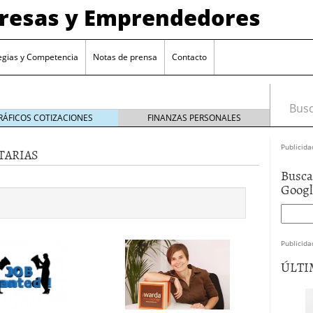
presas y Emprendedores
egias y Competencia
Notas de prensa
Contacto
Busca
RÁFICOS COTIZACIONES
FINANZAS PERSONALES
Publicida
TARIAS
Busca
Goog
Publicida
ÚLTI