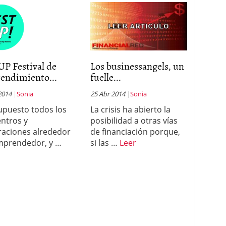
UP Festival de
Los businessangels, un
endimiento...
fuelle...
2014
Sonia
25 Abr 2014
Sonia
upuesto todos los
La crisis ha abierto la
ntros y
posibilidad a otras vías
raciones alrededor
de financiación porque,
mprendedor, y …
si las …
Leer