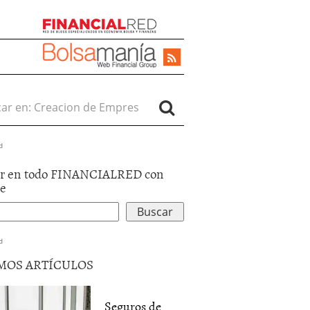
r en:
d
r en todo FINANCIALRED con
le
d
MOS ARTÍCULOS
Seguros de