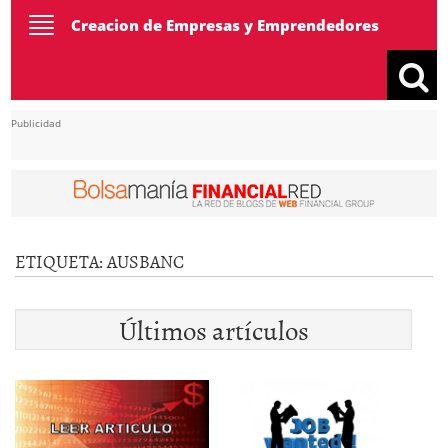
Toggle
Creacion de Empresas y Emprendedores
navigation
Publicidad
ETIQUETA:
AUSBANC
Últimos artículos