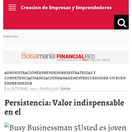
Toggle
Creacion de Empresas y Emprendedores
navigation
Publicidad
ADMINISTRACIÓN
EMPRENDEDORES
ESTRATEGIAS Y
COMPETENCIA
FINANCIACIÓN
MANAGEMENT
RECURSOS
SER UN BUEN
EMPRENDEDOR
|
22 OCTUBRE, 2012
-
Escrito por:
Sonia
Persistencia: Valor indispensable
en el
Usted es joven