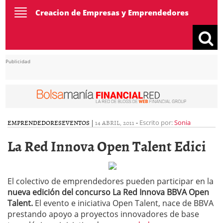
Toggle
Creacion de Empresas y Emprendedores
navigation
Publicidad
EMPRENDEDORES
EVENTOS
|
14 ABRIL, 2011
-
Escrito por:
Sonia
La Red Innova Open Talent Edici
El colectivo de emprendedores pueden participar en la
nueva edición del concurso La Red Innova BBVA Open
Talent.
El evento e iniciativa Open Talent, nace de BBVA
prestando apoyo a proyectos innovadores de base