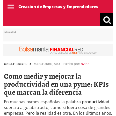
Toggle
Creacion de Empresas y Emprendedores
navigation
Publicidad
UNCATEGORIZED
|
23 OCTUBRE, 2025
-
Escrito por:
nvindi
Como medir y mejorar la
productividad en una pyme: KPIs
que marcan la diferencia
En muchas pymes españolas la palabra
productividad
suena a algo abstracto, como si fuera cosa de grandes
empresas. Pero la realidad es otra. En los últimos años,