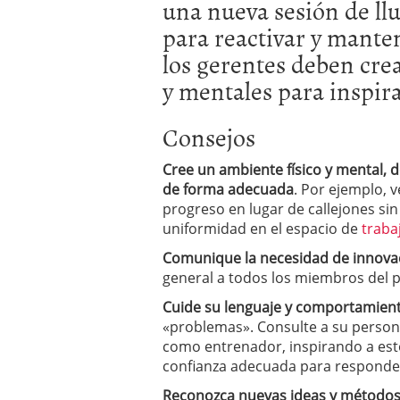
una nueva
sesión de ll
Por qué el 85% de las st
para reactivar
y mante
evitar ser una de ellas)
Barcelona y Madrid: do
los gerentes deben
crea
Si estás buscando tu pr
y mentales
para inspir
en 2026
2026/02/16
Cinco unicornios españo
2026/02/08
Consejos
Cree un ambiente
físico y mental
, 
de forma adecuada
.
Por ejemplo
, 
progreso
en lugar de
callejones sin
uniformidad en
el espacio de
traba
Comunique la necesidad de innova
general
a todos los
miembros del p
Cuide su lenguaje
y comportamien
«
problemas».
Consulte a su
person
como entrenador
, inspirando
a est
confianza adecuada para
responde
Reconozca
nuevas ideas y método