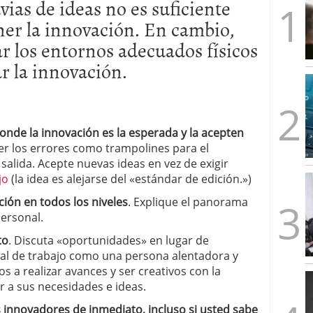
uvias de ideas no es suficiente
artups españolas no llega a los tres años (y cómo
ner
la innovación.
En cambio
,
2026/02/28
s formas de emprender en el mismo país
2026/02/23
r los
entornos adecuados
físicos
imera ronda, esto es lo que los fondos quieren ver
ar
la innovación.
les y un problema: ¿por qué no salen más?
donde la innovación
es la esperada y
la
acepten
ver
los errores como
trampolines
para el
 salida.
Acepte nuevas ideas
en vez de
exigir
jo
(
la idea es
alejarse del
«
estándar de edición.»)
ción
en todos los niveles
.
Explique el panorama
ersonal.
to
.
Discuta
«oportunidades»
en lugar de
al de
trabajo como
una persona
alentadora y
os a realizar avances
y ser creativos con la
r a sus necesidades
e ideas.
s
innovadores
de inmediato, incluso
si usted sabe