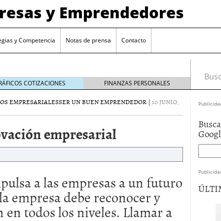
presas y Emprendedores
egias y Competencia
Notas de prensa
Contacto
Busca
RÁFICOS COTIZACIONES
FINANZAS PERSONALES
VOS EMPRESARIALES
SER UN BUEN EMPRENDEDOR
|
10 JUNIO,
Publicida
Busca
ovación empresarial
Goog
Publicida
pulsa a
las empresas
a un futuro
ÚLTI
la empresa debe
reconocer y
n
en todos los niveles
.
Llamar a