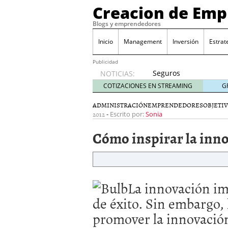
Creacion de Em
Blogs y emprendedores
Inicio
Management
Inversión
Estrat
Publicidad
Seguros
NOTICIAS:
de
COTIZACIONES EN STREAMING
G
convenio
en
ADMINISTRACIÓN
EMPRENDEDORES
OBJETI
2012
-
pymes:
Escrito por:
Sonia
la
Cómo inspirar la inn
obligación
que
muchas
empresas
descubren
La innovación
im
cuando
ya es
de éxito.
Sin embargo,
demasiado
promover la innovació
tarde
2026/07/20