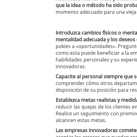
que la idea o
método ha sido
proba
momento adecuado
para una vieja
Introduzca cambios
físicos
o menta
mentalidad adecuada y los deseos 
pokies
a
«oportunidades».
Pregunt
como esta puede beneficiar a la e
habilidades personales
y su experi
innovadoras.
Capacite al personal
siempre que s
comprender cómo
otros departa
disposición de su posición para re
Establezca metas realistas
y medid
reducir
las quejas
de los clientes
en
Realice un seguimiento con
premio
alcancen estas metas
.
Las empresas innovadoras
comete
aceptar los errores
que puedan rec