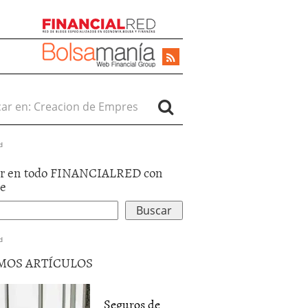
r en:
d
r en todo FINANCIALRED con
le
d
MOS ARTÍCULOS
Seguros de