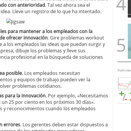
do con anterioridad
.
Tal vez ahora
sea el
 idea
.
Lleve un registro de
lo que ha intentado
.
les para
mantener a los empleados
con la
de ofrecer innovación
.
Gire
problemas workout
e a los empleados
las ideas que puedan surgir y
mpresa,
dibuje
los problemas y
lleve sus
encia
profesional en la búsqueda de soluciones
Publicida
ea posible
.
Los empleados necesitan
mentos
y equipos de trabajo
pueden ver la
solver problemas cotidianos.
as
para la innovación
.
Por ejemplo, «
Necesitamos
 un 25 por
ciento
en los próximos 30
días».
s y reconocimientos
cuando los empleados
n errores
.
Los gerentes deben
estar dispuestos a
ogerse de los
empleados
innovadores
.