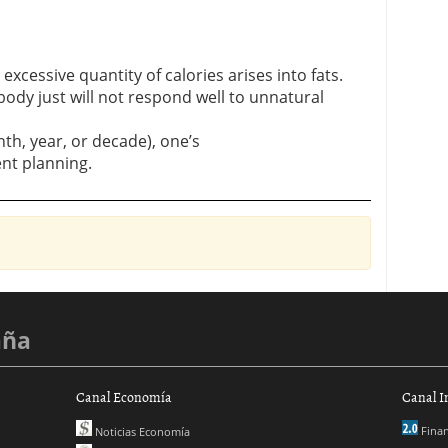
excessive quantity of calories arises into fats.
body just will not respond well to unnatural
th, year, or decade), one’s
ent planning.
aña
Canal Economía
Canal I
Finan
Noticias Economía