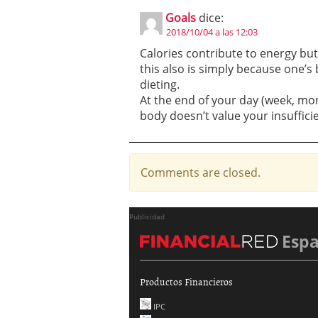
Goals
dice:
2018/10/04 a las 12:03
Calories contribute to energy but 
this also is simply because one’s 
dieting.
At the end of your day (week, mon
body doesn’t value your insuffici
Comments are closed.
Publicidad
Esp
Productos Financieros
IPC