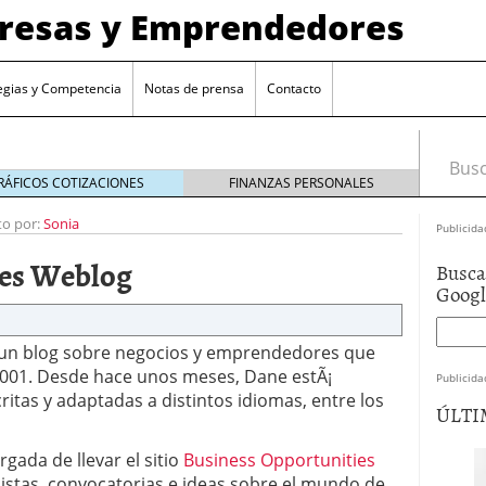
presas y Emprendedores
egias y Competencia
Notas de prensa
Contacto
Busca
RÁFICOS COTIZACIONES
FINANZAS PERSONALES
to por:
Sonia
Publicida
ies Weblog
Busca
Goog
 un blog sobre negocios y emprendedores que
001. Desde hace unos meses, Dane estÃ¡
Publicida
itas y adaptadas a distintos idiomas, entre los
ÚLTI
gada de llevar el sitio
Business Opportunities
 pistas, convocatorias e ideas sobre el mundo de