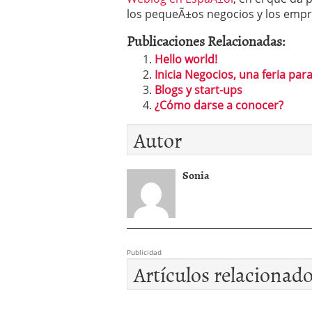
Por qué el 85% de las st
los pequeÃ±os negocios y los emp
evitar ser una de ellas)
Publicaciones Relacionadas:
Barcelona y Madrid: do
Si estás buscando tu pr
Hello world!
en 2026
2026/02/16
Inicia Negocios, una feria p
Cinco unicornios españo
Blogs y start-ups
2026/02/08
¿Cómo darse a conocer?
Autor
Sonia
Publicidad
Artículos relacionad