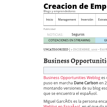
Creacion de Em
Blogs y emprendedores
Inicio
Management
Inversión
Estrat
Publicidad
Seguros
NOTICIAS:
de
COTIZACIONES EN STREAMING
G
convenio
en
UNCATEGORIZED
|
9 DICIEMBRE, 2005
-
Escri
pymes:
Business Opportunit
la
obligación
que
muchas
Business Opportunities Weblog
empresas
es
descubren
puso en marcha
Dane Carlson
en 2
cuando
montando versiones de su blog escr
ya es
que se encuentra el espaÃ±ol.
demasiado
Miguel GarcÃ©s es la persona encar
tarde
2026/07/20
Weblog en EspaÃ±ol
, en el que da