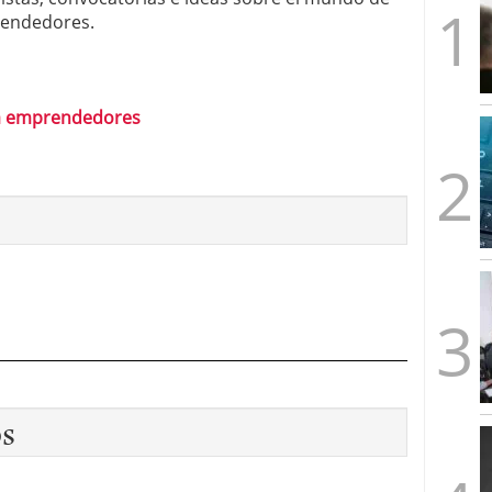
artups españolas no llega a los tres años (y cómo
rendedores.
2026/02/28
s formas de emprender en el mismo país
2026/02/23
imera ronda, esto es lo que los fondos quieren ver
ara emprendedores
les y un problema: ¿por qué no salen más?
os