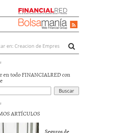
r en:
d
r en todo FINANCIALRED con
le
d
MOS ARTÍCULOS
Seguros de