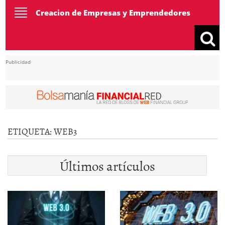
Toggle
Creacion de Empresas y Emprendedores
navigation
Publicidad
ETIQUETA:
WEB3
Últimos artículos