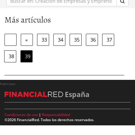
en:
Más artículos
«
33
34
35
36
37
38
39
Publicidad
España
Condiciones de uso
|
Responsabilidad
©2026 FinancialRed. Todos los derechos reservados.