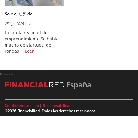
Solo el 15 % de...
25 Ago 2025
nvindi
La cruda realidad del
emprendimiento Se habla
mucho de startups, de
rondas …
Leer
Publicidad
España
Condiciones de uso
|
Responsabilidad
©2026 FinancialRed. Todos los derechos reservados.