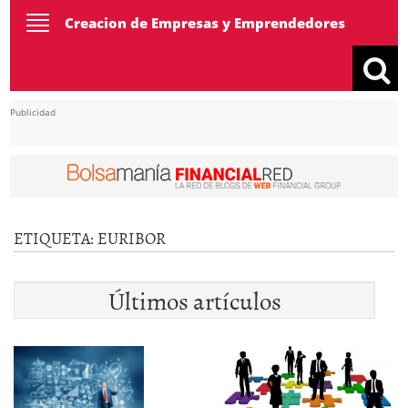
Toggle
Creacion de Empresas y Emprendedores
navigation
Publicidad
ETIQUETA:
EURIBOR
Últimos artículos