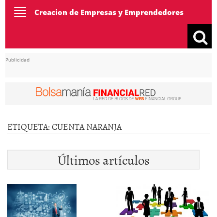
Toggle
Creacion de Empresas y Emprendedores
navigation
Publicidad
ETIQUETA:
CUENTA NARANJA
Últimos artículos