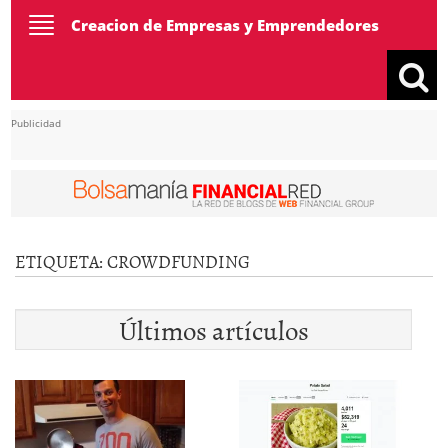
Toggle
Creacion de Empresas y Emprendedores
navigation
Publicidad
ETIQUETA:
CROWDFUNDING
Últimos artículos