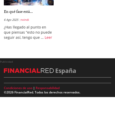
En qué fase está...
6 Ago 2025
nvindi
¿Has llegado al punto en
que piensas “esto no puede
seguir así, tengo que …
Leer
Publicidad
España
Condiciones de uso
|
Responsabilidad
©2026 FinancialRed. Todos los derechos reservados.