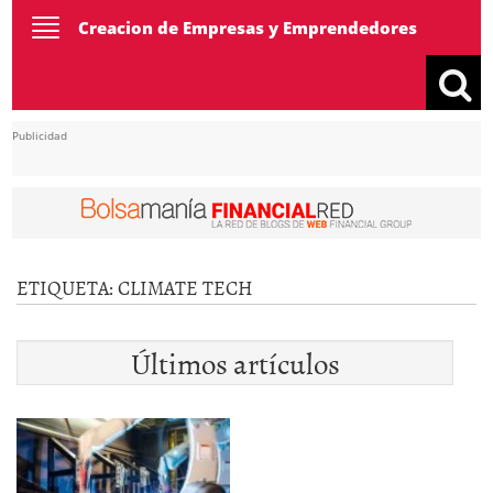
Toggle
Creacion de Empresas y Emprendedores
navigation
Publicidad
ETIQUETA:
CLIMATE TECH
Últimos artículos