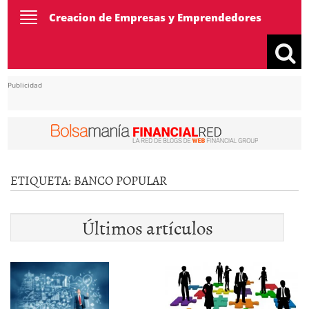
Toggle
Creacion de Empresas y Emprendedores
navigation
Publicidad
ETIQUETA:
BANCO POPULAR
Últimos artículos