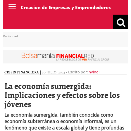
Toggle
Creacion de Empresas y Emprendedores
navigation
Publicidad
CRISIS FINANCIERA
|
10 JULIO, 2023
-
Escrito por:
nvindi
La economía sumergida:
Implicaciones y efectos sobre los
jóvenes
La economía sumergida, también conocida como
economía subterránea o economía informal, es un
fenómeno que existe a escala global y tiene profundas