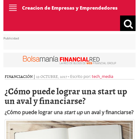
Toggle
Creacion de Empresas y Emprendedores
navigation
Publicidad
FINANCIACIÓN
|
23 OCTUBRE, 2017
-
Escrito por:
tech_media
¿Cómo puede lograr una start up
un aval y financiarse?
¿Cómo puede lograr una
start up
un aval y financiarse?