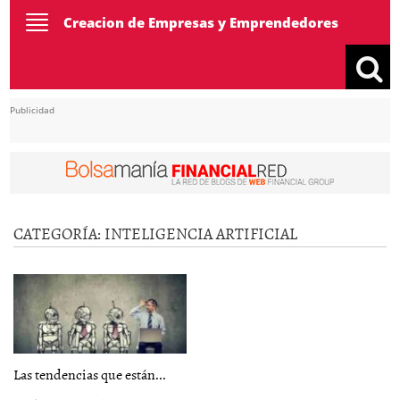
Toggle
Creacion de Empresas y Emprendedores
navigation
Publicidad
CATEGORÍA:
INTELIGENCIA ARTIFICIAL
Las tendencias que están...