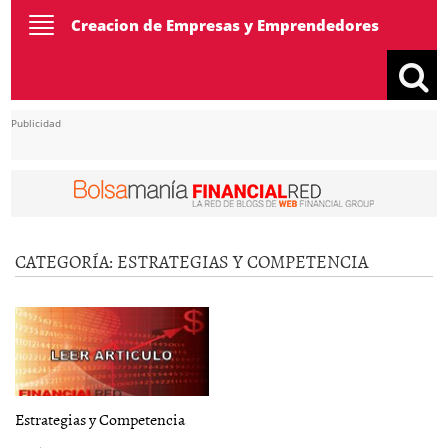
Toggle
Creacion de Empresas y Emprendedores
navigation
Publicidad
CATEGORÍA:
ESTRATEGIAS Y COMPETENCIA
Estrategias y Competencia