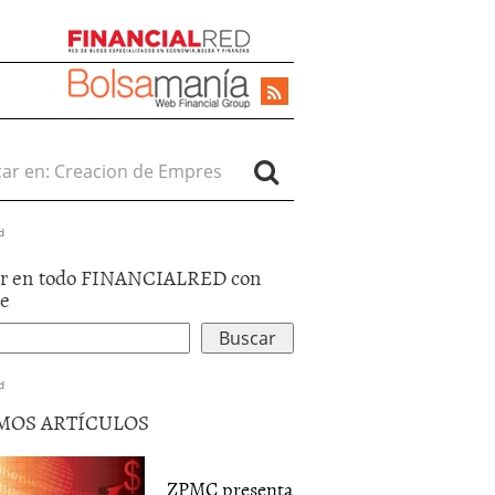
r en:
d
r en todo FINANCIALRED con
le
d
MOS ARTÍCULOS
ZPMC presenta