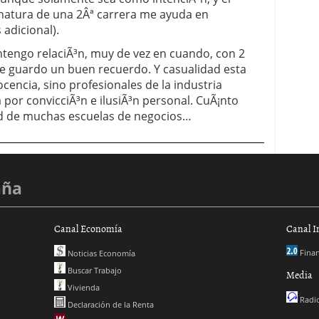
gnatura de una 2Âª carrera me ayuda en
adicional).
engo relaciÃ³n, muy de vez en cuando, con 2
ue guardo un buen recuerdo. Y casualidad esta
cencia, sino profesionales de la industria
 por convicciÃ³n e ilusiÃ³n personal. CuÃ¡nto
ad de muchas escuelas de negocios…
aña
Canal Economía
Canal I
Finan
Noticias Economía
Buscar Trabajo
Media
Vivienda
Radio
Declaración de la Renta