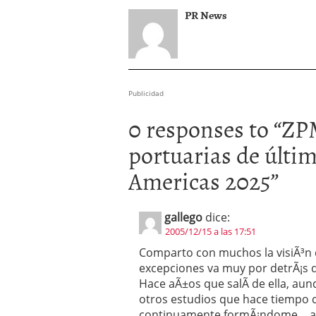
PR News
Publicidad
0 responses to “
ZPM
portuarias de últi
Americas 2025
”
gallego
dice:
2005/12/15 a las 17:51
Comparto con muchos la visiÃ³n d
excepciones va muy por detrÃ¡s d
Hace aÃ±os que salÃ­ de ella, au
otros estudios que hace tiempo c
continuamente formÃ¡ndome… aun