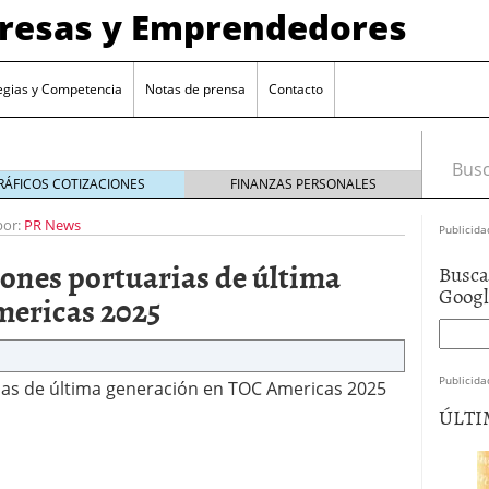
presas y Emprendedores
egias y Competencia
Notas de prensa
Contacto
Busca
RÁFICOS COTIZACIONES
FINANZAS PERSONALES
por:
PR News
Publicida
ones portuarias de última
Busca
Goog
mericas 2025
Publicida
as de última generación en TOC Americas 2025
ÚLTI