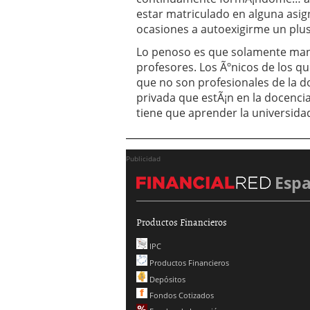
estar matriculado en alguna asi
ocasiones a autoexigirme un plus 
Lo penoso es que solamente mant
profesores. Los Ãºnicos de los q
que no son profesionales de la do
privada que estÃ¡n en la docencia
tiene que aprender la universid
Publicidad
Esp
Productos Financieros
IPC
Productos Financieros
Depósitos
Fondos Cotizados