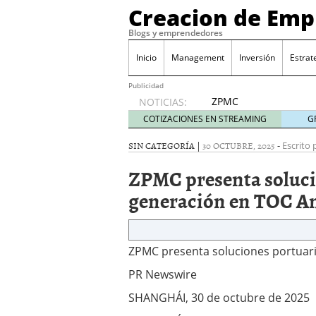
Creacion de Em
Blogs y emprendedores
Inicio
Management
Inversión
Estrat
Publicidad
ZPMC
NOTICIAS:
presenta
COTIZACIONES EN STREAMING
G
soluciones
portuarias
SIN CATEGORÍA |
30 OCTUBRE, 2025
-
Escrito 
de
ZPMC presenta soluci
última
generación
generación en TOC A
en TOC
Americas
2025
2025/10/30
ZPMC presenta soluciones portuari
PR Newswire
SHANGHÁI, 30 de octubre de 2025