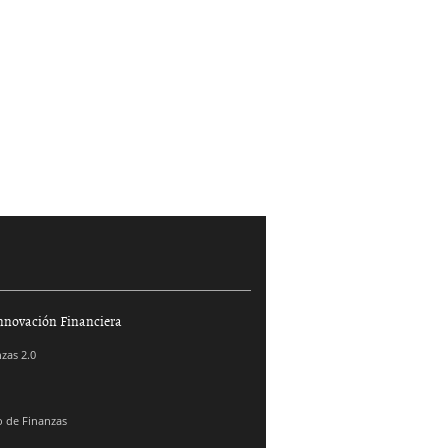
nnovación Financiera
zas 2.0
 de Finanzas