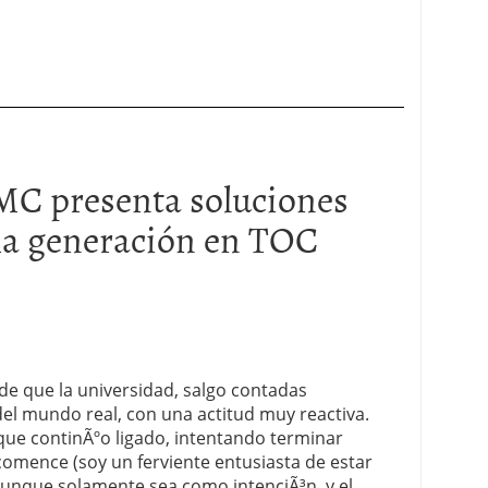
C presenta soluciones
ma generación en TOC
e que la universidad, salgo contadas
el mundo real, con una actitud muy reactiva.
nque continÃºo ligado, intentando terminar
omence (soy un ferviente entusiasta de estar
que solamente sea como intenciÃ³n, y el